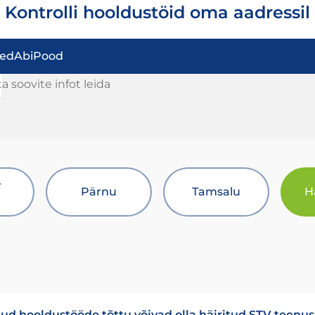
Kontrolli hooldustöid oma aadressil
sed
Abi
Pood
 soovite infot leida
-
Pärnu
Tamsalu
H
tud hooldustööde tõttu võivad olla häiritud STV teenu