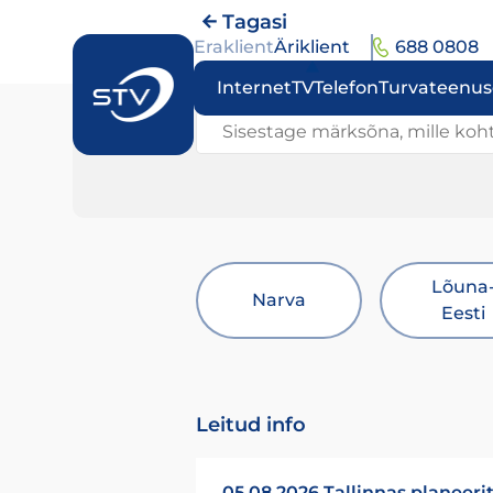
Tagasi
Eraklient
Äriklient
688 0808
Internet
TV
Telefon
Turvateenu
Sisestage märksõna, mille kohta
Lõuna
Narva
Eesti
Leitud info
05.08.2026 Tallinnas planeeri