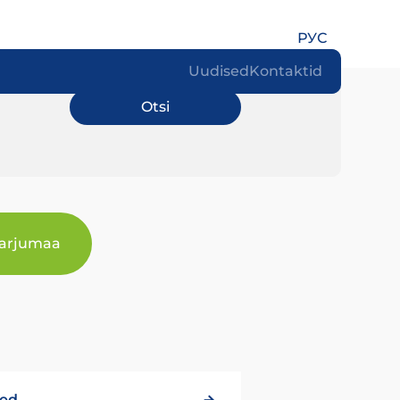
РУС
Uudised
Kontaktid
arjumaa
sed