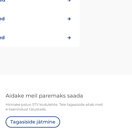
sed
sed
Aidake meil paremaks saada
Hinnake palun STV kodulehte. Teie tagasiside aitab meil
e-teenindust täiustada.
Tagasiside jätmine