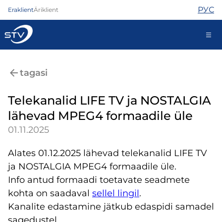
РУС
Eraklient
Äriklient
ariklient@stv.ee
tagasi
Telekanalid LIFE TV ja NOSTALGIA
Internet
lähevad MPEG4 formaadile üle
TV
01.11.2025
Telefon
Turvateenused
Alates 01.12.2025 lähevad telekanalid LIFE TV
Abi
ja NOSTALGIA MPEG4 formaadile üle.
Pood
Uudised
Info antud formaadi toetavate seadmete
Kontaktid
kohta on saadaval
sellel lingil
.
Kanalite edastamine jätkub edaspidi samadel
sagedustel.