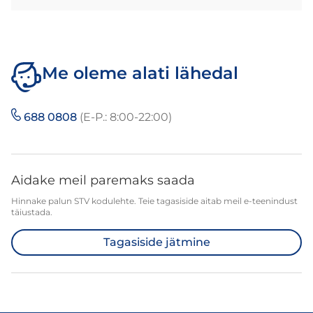
Me oleme alati lähedal
688 0808
(E-P.: 8:00-22:00)
Aidake meil paremaks saada
Hinnake palun STV kodulehte. Teie tagasiside aitab meil e-teenindust
täiustada.
Tagasiside jätmine