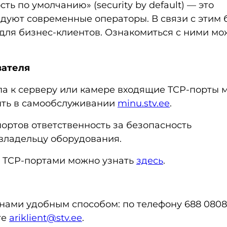
ость по умолчанию»
(security by default)
— это
дуют современные операторы. В связи с этим
для бизнес-клиентов. Ознакомиться с ними м
вателя
па к серверу или камере входящие TCP-порты 
ыть в самообслуживании
minu.stv.ee
.
портов ответственность за безопасность
владельцу оборудования.
 TCP-портами можно узнать
здесь
.
с нами удобным способом: по телефону 688 0808
те
ariklient@stv.ee
.