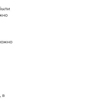
 были
ожно
можно
, в