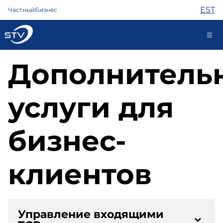
EST
Частный
Бизнес
Дополнитель
ariklient@stv.ee
услуги для
Интернет
ТВ
бизнес-
Телефон
Охрана
Помощь
клиентов
Магазин
Новости
Контакты
Управление входящими