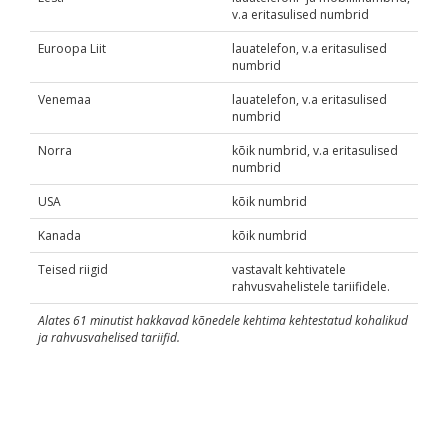
v.a eritasulised numbrid
Euroopa Liit
lauatelefon, v.a eritasulised
numbrid
Venemaa
lauatelefon, v.a eritasulised
numbrid
Norra
kõik numbrid, v.a eritasulised
numbrid
USA
kõik numbrid
Kanada
kõik numbrid
Teised riigid
vastavalt kehtivatele
rahvusvahelistele tariifidele.
Alates 61 minutist hakkavad kõnedele kehtima kehtestatud kohalikud
ja rahvusvahelised tariifid.