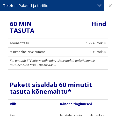
×
Telefon. Paketid ja tariifid
60 MIN
Hind
TASUTA
Abonenttasu
1.99 euro/kuu
Minimaalne arve summa
0 euro
/kuu
Kui puudub STV internetiühendus, siis lisandub paketi hinnale
alusühenduse tasu 5.99 euro/kuu.
Pakett sisaldab 60 minutit
tasuta kõnemahtu*
Riik
Kõnede tingimused
Eesti
lauatelefoni- ja mobiilinumbrid,