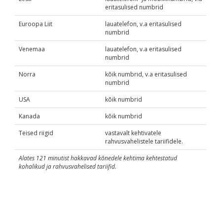
eritasulised numbrid
Euroopa Liit
lauatelefon, v.a eritasulised
numbrid
Venemaa
lauatelefon, v.a eritasulised
numbrid
Norra
kõik numbrid, v.a eritasulised
numbrid
USA
kõik numbrid
Kanada
kõik numbrid
Teised riigid
vastavalt kehtivatele
rahvusvahelistele tariifidele.
Alates 121 minutist hakkavad kõnedele kehtima kehtestatud
kohalikud ja rahvusvahelised tariifid.