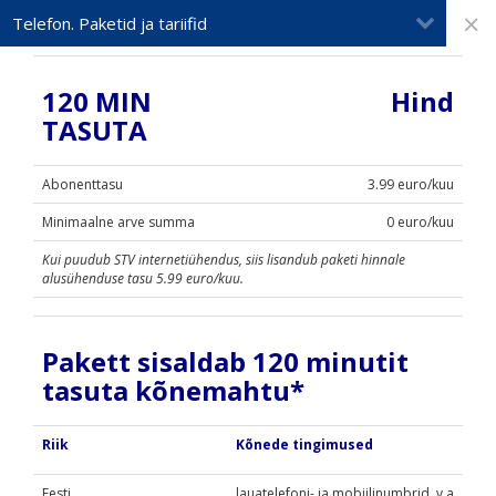
×
Telefon. Paketid ja tariifid
120 MIN
Hind
TASUTA
Abonenttasu
3.99 euro/kuu
Minimaalne arve summa
0 euro
/kuu
Kui puudub STV internetiühendus, siis lisandub paketi hinnale
alusühenduse tasu 5.99 euro/kuu.
Pakett sisaldab 120 minutit
tasuta kõnemahtu*
Riik
Kõnede tingimused
Eesti
lauatelefoni- ja mobiilinumbrid, v.a