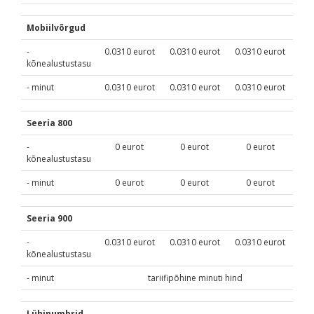
Mobiilvõrgud
-
0.0310
eurot
0.0310
eurot
0.0310
eurot
kõnealustustasu
- minut
0.0310
eurot
0.0310
eurot
0.0310
eurot
Seeria 800
-
0 eurot
0 eurot
0 eurot
kõnealustustasu
- minut
0 eurot
0 eurot
0 eurot
Seeria 900
-
0.0310
eurot
0.0310
eurot
0.0310
eurot
kõnealustustasu
- minut
tariifipõhine minuti hind
Lühinumbrid