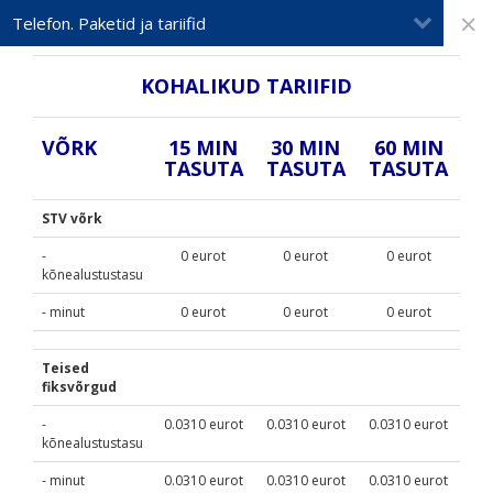
×
Telefon. Paketid ja tariifid
KOHALIKUD TARIIFID
VÕRK
15 MIN
30 MIN
60 MIN
TASUTA
TASUTA
TASUTA
STV võrk
-
0
eurot
0
eurot
0
eurot
kõnealustustasu
- minut
0
eurot
0
eurot
0
eurot
Teised
fiksvõrgud
-
0.0310
eurot
0.0310
eurot
0.0310
eurot
kõnealustustasu
- minut
0.0310
eurot
0.0310
eurot
0.0310
eurot