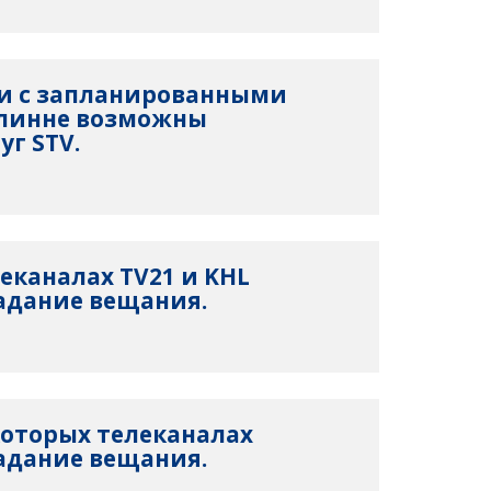
язи с запланированными
ллинне возможны
уг STV.
елеканалах TV21 и KHL
адание вещания.
екоторых телеканалах
адание вещания.