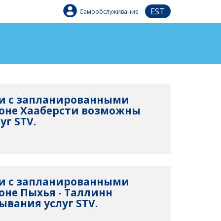
EST
Самообслуживание
язи с запланированными
оне Хааберсти возможны
уг STV.
язи с запланированными
оне Пыхья - Таллинн
вания услуг STV.