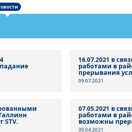
овости
4
16.07.2021 в св
опадание
работами в рай
прерывания усл
09.07.2021
нированными
07.05.2021 в св
 Таллинн
работами в рай
 STV.
возможны преры
30.04.2021