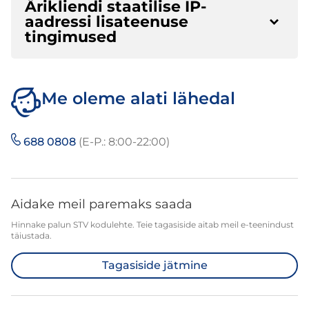
Ärikliendi staatilise IP-
aadressi lisateenuse
tingimused
Me oleme alati lähedal
688 0808
(E-P.: 8:00-22:00)
Aidake meil paremaks saada
Hinnake palun STV kodulehte. Teie tagasiside aitab meil e-teenindust
täiustada.
Tagasiside jätmine