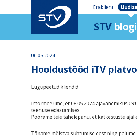
Eraklient
Uudis
STV
blogi
06.05.2024
Hooldustööd iTV platvo
Lugupeetud kliendid,
informeerime, et 08.05.2024 ajavahemikus 09:0
teenuse edastamises.
Pöörame teie tähelepanu, et katkestuste ajal 
Täname mõistva suhtumise eest ning palume 