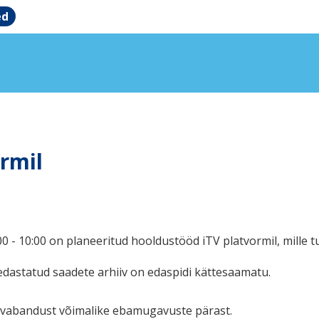
ed
rmil
0 - 10:00 on planeeritud hooldustööd iTV platvormil, mille
edastatud saadete arhiiv on edaspidi kättesaamatu.
vabandust võimalike ebamugavuste pärast.