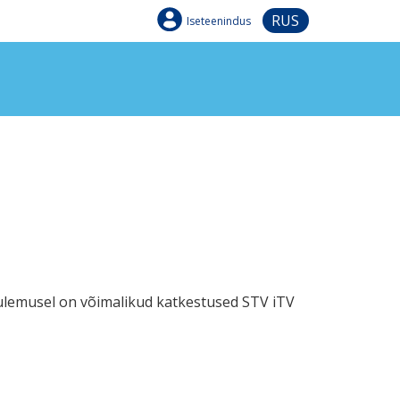
RUS
Iseteenindus
 tulemusel on võimalikud katkestused STV iTV