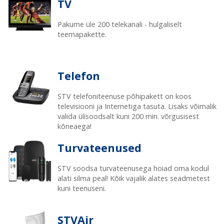
TV
Pakume üle 200 telekanali - hulgaliselt
teemapakette.
Telefon
STV telefoniteenuse põhipakett on koos
televisiooni ja Internetiga tasuta. Lisaks võimalik
valida ülisoodsalt kuni 200 min. võrgusisest
kõneaega!
Turvateenused
STV soodsa turvateenusega hoiad oma kodul
alati silma peal! Kõik vajalik alates seadmetest
kuni teenuseni.
STVAir