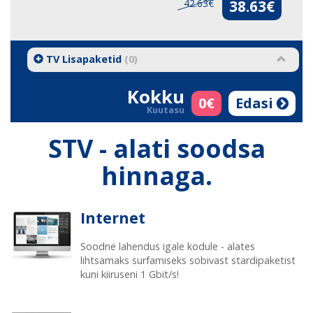
42.63€
38.63€
TV Lisapaketid
(
0
)
Kokku
0
€
Edasi
Kuutasu
STV - alati soodsa
hinnaga.
Internet
Soodne lahendus igale kodule - alates
lihtsamaks surfamiseks sobivast stardipaketist
kuni kiiruseni 1 Gbit/s!