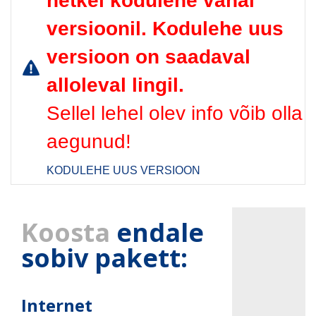
hetkel kodulehe vanal
versioonil. Kodulehe uus
versioon on saadaval
alloleval lingil.
Sellel lehel olev info võib olla
aegunud!
KODULEHE UUS VERSIOON
Koosta
endale
sobiv pakett:
Internet