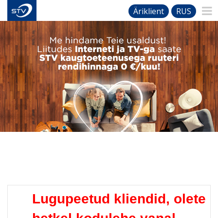
Äriklient
RUS
Lugupeetud kliendid, olete