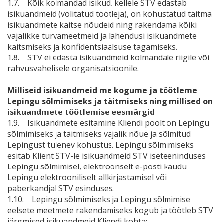
1.7. Kõik kolmandad isikud, kellele STV edastab
isikuandmeid (volitatud töötleja), on kohustatud täitma
isikuandmete kaitse nõudeid ning rakendama kõiki
vajalikke turvameetmeid ja lahendusi isikuandmete
kaitsmiseks ja konfidentsiaalsuse tagamiseks.
1.8. STV ei edasta isikuandmeid kolmandale riigile või
rahvusvahelisele organisatsioonile.
Milliseid isikuandmeid me kogume ja töötleme
Lepingu sõlmimiseks ja täitmiseks ning millised on
isikuandmete töötlemise eesmärgid
1.9. Isikuandmete esitamine Kliendi poolt on Lepingu
sõlmimiseks ja täitmiseks vajalik nõue ja sõlmitud
Lepingust tulenev kohustus. Lepingu sõlmimiseks
esitab Klient STV-le isikuandmeid STV iseteeninduses
Lepingu sõlmimisel, elektroonselt e-posti kaudu
Lepingu elektrooniliselt allkirjastamisel või
paberkandjal STV esinduses.
1.10. Lepingu sõlmimiseks ja Lepingu sõlmimise
eelsete meetmete rakendamiseks kogub ja töötleb STV
järgmised isikuandmeid Kliendi kohta: