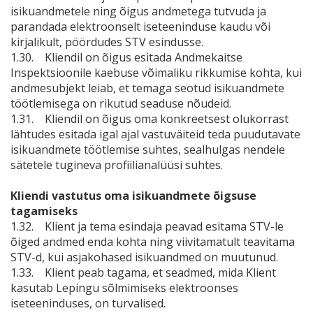
isikuandmetele ning õigus andmetega tutvuda ja
parandada elektroonselt iseteeninduse kaudu või
kirjalikult, pöördudes STV esindusse.
1.30. Kliendil on õigus esitada Andmekaitse
Inspektsioonile kaebuse võimaliku rikkumise kohta, kui
andmesubjekt leiab, et temaga seotud isikuandmete
töötlemisega on rikutud seaduse nõudeid.
1.31. Kliendil on õigus oma konkreetsest olukorrast
lähtudes esitada igal ajal vastuväiteid teda puudutavate
isikuandmete töötlemise suhtes, sealhulgas nendele
sätetele tugineva profiilianalüüsi suhtes.
Kliendi vastutus oma isikuandmete õigsuse
tagamiseks
1.32. Klient ja tema esindaja peavad esitama STV-le
õiged andmed enda kohta ning viivitamatult teavitama
STV-d, kui asjakohased isikuandmed on muutunud.
1.33. Klient peab tagama, et seadmed, mida Klient
kasutab Lepingu sõlmimiseks elektroonses
iseteeninduses, on turvalised.