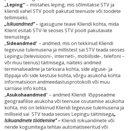
„Leping“
– mistahes leping, mis sõlmitakse STV ja
kliendi vahel STV poolt pakutud teenuste või toodete
tellimiseks.
„Isikuandmed“
– igasugune teave Kliendi kohta, mida
Klient esitab STV-le seoses STV poolt pakutavate
teenustega.
„
Sideandmed
“ – andmed, mis on tekkinud Kliendi
tegevuse tulemusena ja millistest sai STV teada seoses
Lepingu (televisiooni-, interneti-, mobiilside-, telefoni –
või muu teenus) täitmisega, näiteks andmed
terminalseadme ja tarkvara kohta, side alguse- ja
lõppaja või side kestuse kohta, võrgu asukoha kohta
informatsioon andmeedastusprotokolli või muu
sarnase info kohta.
„
Asukohaandmed
“ – andmed Kliendi lõppseadme
geograafilise asukoha või teenuse osutamise asukoha
kohta, mis on tekkinud Kliendi tegevuse tulemusena ja
milliseid sai STV teada seoses Lepingu täitmisega
„
Isikuandmete töötlemine“ –
Kliendi isikuandmete või
nende kogumitega tehtav automatiseeritud või