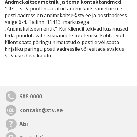
Andmekaitseametnik ja tema kontaktandmed
1.43. STV poolt määratud andmekaitseametniku e-
posti aadress on andmekaitse@stv.ee ja postiaadress
Valge 6-4, Tallinn, 11413, märkusega
„Andmekaitseamentik“. Kui Kliendil tekivad küsimused
teda puudutavate isikuandete töötlemise kohta, võib
Klient saata päringu nimetatud e-postile või saata
kirjaliku päringu posti aadressile või esitada avaldus
STV esinduse kaudu.
688 0000
kontakt@stv.ee
Abi