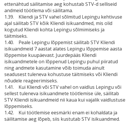
ettenähtud säilitamise aeg kohustab STV-d selliseid
andmeid töötlema või säilitama.
1.39. Kliendi ja STV vahel sõlmitud Lepingu kehtivuse
ajal säilitab STV kõik Kliendi isikuandmed, mis olid
kogutud Kliendi kohta Lepingu sõlmimiseks ja
täitmiseks.
1.40. Peale Lepingu lõppemist säilitab STV Kliendi
isikuandmeid 7 aastat alates Lepingu lõppemise aasta
lõppemise kuupäevast. Juurdepääs Kliendi
isikuandmetele on lõppenud Lepingu puhul piiratud
ning andmete kasutamine võib toimuda ainult
seadusest tuleneva kohustuse täitmiseks või Kliendi
nõudele reageerimiseks.
1.41. Kui Kliendi või STV vahel on vaidlus Lepingu või
sellest tuleneva isikuandmete töötlemise üle, säilitab
STV Kliendi isikuandmeid nii kaua kui vajalik vaidlustuse
lõppemiseks.
1.42. Kui töötlemise eesmärki enam ei kohaldata ja
säilitamise aeg lõpeb, siis kustutab STV isikuandmed.