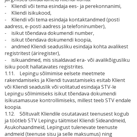
- Kliendi või tema esindaja ees- ja perekonnanimi,
- Kliendi isikukood,
- Kliendi või tema esindaja kontaktandmed (posti
aadress, e-posti aadress ja telefoninumber),
- isikut tõendava dokumendi number,
- isikut tõendava dokumendi koopia,
- andmed Kliendi seadusliku esindaja kohta avalikest
registritest (äriregister),
- isikuandmed, mis sisaldavad era- või avalikõigusliku
isiku poolt hallatavates registrites.
1.11. Lepingu sõlmimise eelsete meetmete
rakendamiseks ja Kliendi tuvastamiseks esitab Klient
või Kliendi seaduslik või volitatud esindaja STV-le
Lepingu sõlmimiseks isikut tõendava dokumendi
isikusamasuse kontrollimiseks, millest teeb STV endale
koopia.
1.12. Sõltuvalt Kliendile osutatavast teenusest kogub
ja töötleb STV Lepingu täitmisel Kliendi Sideandmeid,
Asukohaandmeid, Lepingust tulenevate teenuste
andmeid (teenuse sisu ja selle maksumus) ning