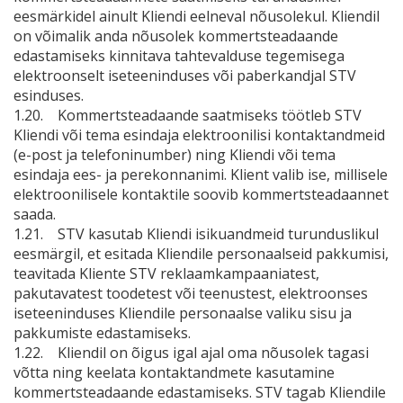
eesmärkidel ainult Kliendi eelneval nõusolekul. Kliendil
on võimalik anda nõusolek kommertsteadaande
edastamiseks kinnitava tahtevalduse tegemisega
elektroonselt iseteeninduses või paberkandjal STV
esinduses.
1.20. Kommertsteadaande saatmiseks töötleb STV
Kliendi või tema esindaja elektroonilisi kontaktandmeid
(e-post ja telefoninumber) ning Kliendi või tema
esindaja ees- ja perekonnanimi. Klient valib ise, millisele
elektroonilisele kontaktile soovib kommertsteadaannet
saada.
1.21. STV kasutab Kliendi isikuandmeid turunduslikul
eesmärgil, et esitada Kliendile personaalseid pakkumisi,
teavitada Kliente STV reklaamkampaaniatest,
pakutavatest toodetest või teenustest, elektroonses
iseteeninduses Kliendile personaalse valiku sisu ja
pakkumiste edastamiseks.
1.22. Kliendil on õigus igal ajal oma nõusolek tagasi
võtta ning keelata kontaktandmete kasutamine
kommertsteadaande edastamiseks. STV tagab Kliendile