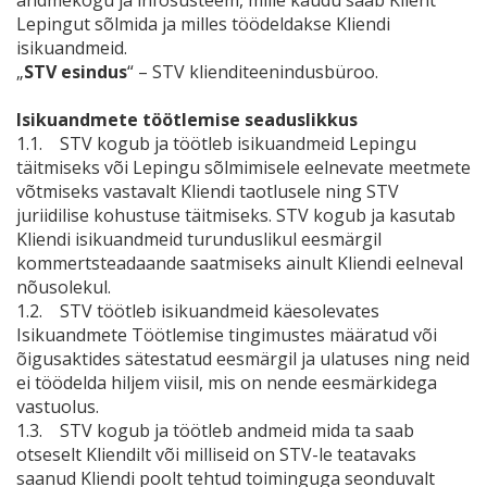
andmekogu ja infosüsteem, mille kaudu saab Klient
Lepingut sõlmida ja milles töödeldakse Kliendi
isikuandmeid.
„
STV esindus
“ – STV klienditeenindusbüroo.
Isikuandmete töötlemise seaduslikkus
1.1. STV kogub ja töötleb isikuandmeid Lepingu
täitmiseks või Lepingu sõlmimisele eelnevate meetmete
võtmiseks vastavalt Kliendi taotlusele ning STV
juriidilise kohustuse täitmiseks. STV kogub ja kasutab
Kliendi isikuandmeid turunduslikul eesmärgil
kommertsteadaande saatmiseks ainult Kliendi eelneval
nõusolekul.
1.2. STV töötleb isikuandmeid käesolevates
Isikuandmete Töötlemise tingimustes määratud või
õigusaktides sätestatud eesmärgil ja ulatuses ning neid
ei töödelda hiljem viisil, mis on nende eesmärkidega
vastuolus.
1.3. STV kogub ja töötleb andmeid mida ta saab
otseselt Kliendilt või milliseid on STV-le teatavaks
saanud Kliendi poolt tehtud toiminguga seonduvalt