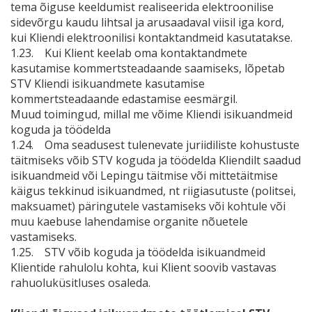
tema õiguse keeldumist realiseerida elektroonilise
sidevõrgu kaudu lihtsal ja arusaadaval viisil iga kord,
kui Kliendi elektroonilisi kontaktandmeid kasutatakse.
1.23. Kui Klient keelab oma kontaktandmete
kasutamise kommertsteadaande saamiseks, lõpetab
STV Kliendi isikuandmete kasutamise
kommertsteadaande edastamise eesmärgil.
Muud toimingud, millal me võime Kliendi isikuandmeid
koguda ja töödelda
1.24. Oma seadusest tulenevate juriidiliste kohustuste
täitmiseks võib STV koguda ja töödelda Kliendilt saadud
isikuandmeid või Lepingu täitmise või mittetäitmise
käigus tekkinud isikuandmed, nt riigiasutuste (politsei,
maksuamet) päringutele vastamiseks või kohtule või
muu kaebuse lahendamise organite nõuetele
vastamiseks.
1.25. STV võib koguda ja töödelda isikuandmeid
Klientide rahulolu kohta, kui Klient soovib vastavas
rahuoluküsitluses osaleda.