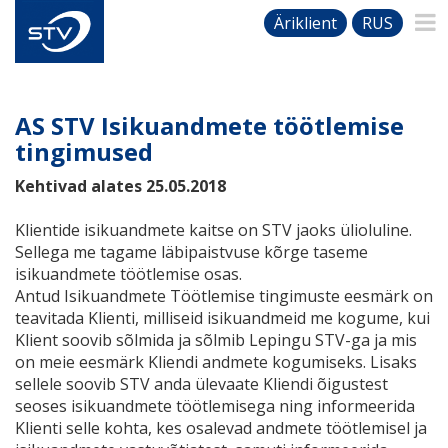
Äriklient
RUS
AS STV Isikuandmete töötlemise
tingimused
Kehtivad alates 25.05.2018
Klientide isikuandmete kaitse on STV jaoks ülioluline.
Sellega me tagame läbipaistvuse kõrge taseme
isikuandmete töötlemise osas.
Antud Isikuandmete Töötlemise tingimuste eesmärk on
teavitada Klienti, milliseid isikuandmeid me kogume, kui
Klient soovib sõlmida ja sõlmib Lepingu STV-ga ja mis
on meie eesmärk Kliendi andmete kogumiseks. Lisaks
sellele soovib STV anda ülevaate Kliendi õigustest
seoses isikuandmete töötlemisega ning informeerida
Klienti selle kohta, kes osalevad andmete töötlemisel ja