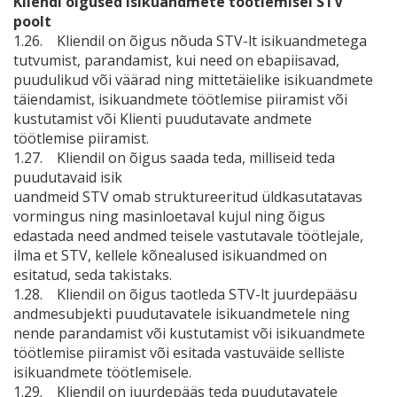
Kliendi õigused isikuandmete töötlemisel STV
poolt
1.26. Kliendil on õigus nõuda STV-lt isikuandmetega
tutvumist, parandamist, kui need on ebapiisavad,
puudulikud või väärad ning mittetäielike isikuandmete
täiendamist, isikuandmete töötlemise piiramist või
kustutamist või Klienti puudutavate andmete
töötlemise piiramist.
1.27. Kliendil on õigus saada teda, milliseid teda
puudutavaid isik
uandmeid STV omab struktureeritud üldkasutatavas
vormingus ning masinloetaval kujul ning õigus
edastada need andmed teisele vastutavale töötlejale,
ilma et STV, kellele kõnealused isikuandmed on
esitatud, seda takistaks.
1.28. Kliendil on õigus taotleda STV-lt juurdepääsu
andmesubjekti puudutavatele isikuandmetele ning
nende parandamist või kustutamist või isikuandmete
töötlemise piiramist või esitada vastuväide selliste
isikuandmete töötlemisele.
1.29. Kliendil on juurdepääs teda puudutavatele