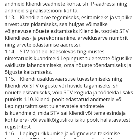
andmeid Kliendi seadmete kohta, sh IP-aadressi ning
andmeid signalisatsiooni kohta.
1.13. Kliendile arve tegemiseks, esitamiseks ja vajalike
arvestuste pidamiseks, sealhulgas võimalike
võlgnevuse nõuete esitamiseks Kliendile, töötleb STV
Kliendi ees- ja perekonnanime, arveldusarve numbrit
ning arvete edastamise aadressi.
1.14. STV töötleb käesolevas tingimustes
nimetatudisikuandmeid Lepingust tulenevate õiguslike
vaidluste lahendamiseks, oma nõuete tõendamiseks ja
õiguste kaitsmiseks.
1.15. Kliendi usaldusväärsuse tuvastamiseks ning
Kliendi või STV õiguste või huvide tagamiseks, sh
nõuete esitamiseks, võib STV koguda ja töödelda lisaks
punktis 1.10. Kliendi poolt edastatud andmetele või
Lepingu täitmisest tulenevatele andmetele
isikuandmeid, mida STV sai Kliendi või tema esindaja
kohta era- või avalikõigusliku isiku poolt hallatavatest
registritest.
1.16. Lepingu rikkumise ja võlgnevuse tekkimise