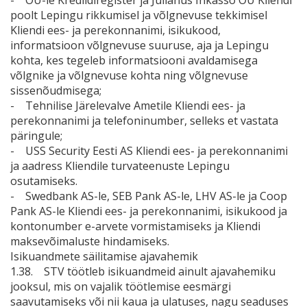
- OÜ-le Krediidiregister ja Julianus Inkasso OÜ Kliendi
poolt Lepingu rikkumisel ja võlgnevuse tekkimisel
Kliendi ees- ja perekonnanimi, isikukood,
informatsioon võlgnevuse suuruse, aja ja Lepingu
kohta, kes tegeleb informatsiooni avaldamisega
võlgnike ja võlgnevuse kohta ning võlgnevuse
sissenõudmisega;
- Tehnilise Järelevalve Ametile Kliendi ees- ja
perekonnanimi ja telefoninumber, selleks et vastata
päringule;
- USS Security Eesti AS Kliendi ees- ja perekonnanimi
ja aadress Kliendile turvateenuste Lepingu
osutamiseks.
- Swedbank AS-le, SEB Pank AS-le, LHV AS-le ja Coop
Pank AS-le Kliendi ees- ja perekonnanimi, isikukood ja
kontonumber e-arvete vormistamiseks ja Kliendi
maksevõimaluste hindamiseks.
Isikuandmete säilitamise ajavahemik
1.38. STV töötleb isikuandmeid ainult ajavahemiku
jooksul, mis on vajalik töötlemise eesmärgi
saavutamiseks või nii kaua ja ulatuses, nagu seaduses