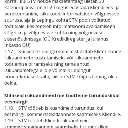
korral, kui STV nõude maksetähtaeg ületab 30
kalendripäeva, on STV-l õigus edastada Kliendi ees- ja
perekonnanimi, isikukood, informatsioon võlgnevuse
suuruse, aja ja Lepingu kohta STV poolt volitatud
töötlejale, kes tegeleb informatsiooni avaldamisega
võlgnike ja võlgnevuse kohta ning võlgnevuse
sissenõudmisega (OÜ Krediidiregister ja Julianus
Inkasso OÜ).
1.17. Kui peale Lepingu sõlmimist esitab Klient nõude
isikuandmete kustutamiseks või isikuandmete
töötlemise piiramiseks ning tema antud
isikuandmetega ei ole võimalik Lepingut
nõuetekohaselt täita, siis on STV-l õigus Leping üles
öelda.
Milliseid isikuandmeid me töötleme turunduslikul
eesmärgil
1.18. STV töötleb isikuandmeid turunduslikul
eesmärgil kommertsteadaannete saatmiseks Kliendile.
1.19. STV töötleb Kliendi isikuandmeid
kommertsteadaannete saatmiseks turunduslikel