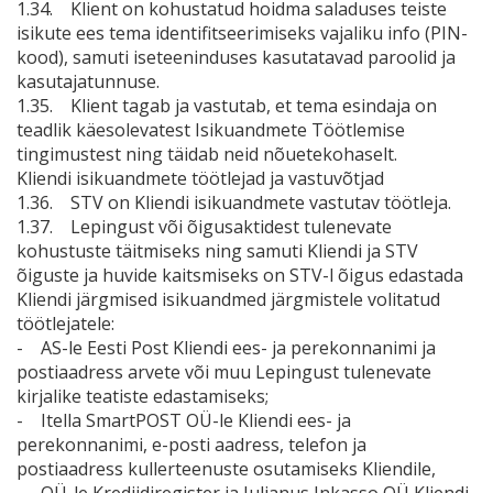
1.34. Klient on kohustatud hoidma saladuses teiste
isikute ees tema identifitseerimiseks vajaliku info (PIN-
kood), samuti iseteeninduses kasutatavad paroolid ja
kasutajatunnuse.
1.35. Klient tagab ja vastutab, et tema esindaja on
teadlik käesolevatest Isikuandmete Töötlemise
tingimustest ning täidab neid nõuetekohaselt.
Kliendi isikuandmete töötlejad ja vastuvõtjad
1.36. STV on Kliendi isikuandmete vastutav töötleja.
1.37. Lepingust või õigusaktidest tulenevate
kohustuste täitmiseks ning samuti Kliendi ja STV
õiguste ja huvide kaitsmiseks on STV-l õigus edastada
Kliendi järgmised isikuandmed järgmistele volitatud
töötlejatele:
- AS-le Eesti Post Kliendi ees- ja perekonnanimi ja
postiaadress arvete või muu Lepingust tulenevate
kirjalike teatiste edastamiseks;
- Itella SmartPOST OÜ-le Kliendi ees- ja
perekonnanimi, e-posti aadress, telefon ja
postiaadress kullerteenuste osutamiseks Kliendile,