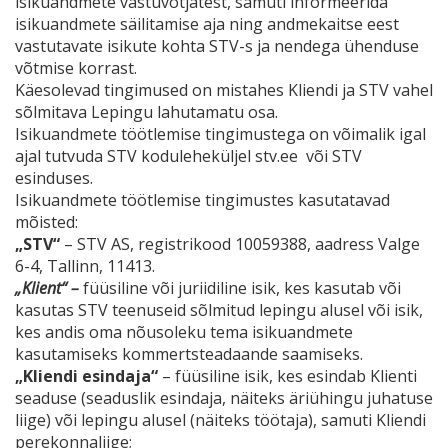
isikuandmete vastuvõtjatest, samuti informeerida
isikuandmete säilitamise aja ning andmekaitse eest
vastutavate isikute kohta STV-s ja nendega ühenduse
võtmise korrast.
Käesolevad tingimused on mistahes Kliendi ja STV vahel
sõlmitava Lepingu lahutamatu osa.
Isikuandmete töötlemise tingimustega on võimalik igal
ajal tutvuda STV koduleheküljel stv.ee või STV
esinduses.
Isikuandmete töötlemise tingimustes kasutatavad
mõisted:
„STV“
– STV AS, registrikood 10059388, aadress Valge
6-4, Tallinn, 11413.
„Klient“ –
füüsiline või juriidiline isik, kes kasutab või
kasutas STV teenuseid sõlmitud lepingu alusel või isik,
kes andis oma nõusoleku tema isikuandmete
kasutamiseks kommertsteadaande saamiseks.
„Kliendi esindaja“
– füüsiline isik, kes esindab Klienti
seaduse (seaduslik esindaja, näiteks äriühingu juhatuse
liige) või lepingu alusel (näiteks töötaja), samuti Kliendi
perekonnaliige;