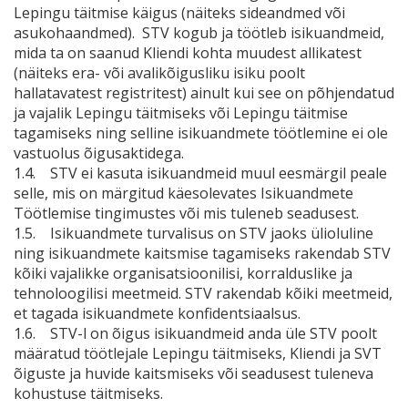
Lepingu täitmise käigus (näiteks sideandmed või
asukohaandmed). STV kogub ja töötleb isikuandmeid,
mida ta on saanud Kliendi kohta muudest allikatest
(näiteks era- või avalikõigusliku isiku poolt
hallatavatest registritest) ainult kui see on põhjendatud
ja vajalik Lepingu täitmiseks või Lepingu täitmise
tagamiseks ning selline isikuandmete töötlemine ei ole
vastuolus õigusaktidega.
1.4. STV ei kasuta isikuandmeid muul eesmärgil peale
selle, mis on märgitud käesolevates Isikuandmete
Töötlemise tingimustes või mis tuleneb seadusest.
1.5. Isikuandmete turvalisus on STV jaoks ülioluline
ning isikuandmete kaitsmise tagamiseks rakendab STV
kõiki vajalikke organisatsioonilisi, korralduslike ja
tehnoloogilisi meetmeid. STV rakendab kõiki meetmeid,
et tagada isikuandmete konfidentsiaalsus.
1.6. STV-l on õigus isikuandmeid anda üle STV poolt
määratud töötlejale Lepingu täitmiseks, Kliendi ja SVT
õiguste ja huvide kaitsmiseks või seadusest tuleneva
kohustuse täitmiseks.