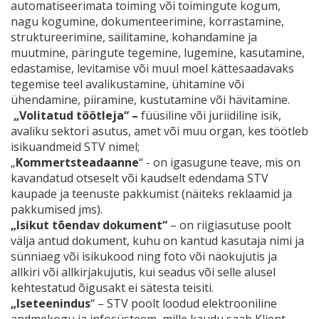
automatiseerimata toiming või toimingute kogum,
nagu kogumine, dokumenteerimine, korrastamine,
struktureerimine, säilitamine, kohandamine ja
muutmine, päringute tegemine, lugemine, kasutamine,
edastamise, levitamise või muul moel kättesaadavaks
tegemise teel avalikustamine, ühitamine või
ühendamine, piiramine, kustutamine või hävitamine.
„Volitatud töötleja“ –
füüsiline või juriidiline isik,
avaliku sektori asutus, amet või muu organ, kes töötleb
isikuandmeid STV nimel;
„
Kommertsteadaanne
“ - on igasugune teave, mis on
kavandatud otseselt või kaudselt edendama STV
kaupade ja teenuste pakkumist (näiteks reklaamid ja
pakkumised jms).
„Isikut tõendav dokument“
– on riigiasutuse poolt
välja antud dokument, kuhu on kantud kasutaja nimi ja
sünniaeg või isikukood ning foto või näokujutis ja
allkiri või allkirjakujutis, kui seadus või selle alusel
kehtestatud õigusakt ei sätesta teisiti.
„Iseteenindus
“ – STV poolt loodud elektrooniline