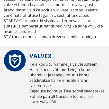
valve ei tähenda ainult sissemurdmiste ja varguste
ärahoidmist, vaid ka kodus viibivate laste või eakate
vanemate ohutuse tagamist, sest juhtmevabad
STARTAXi komplektid sisaldavad erinevaid liikumis-,
suitsu- ja temperatuuriandureid ning ka akna või ukse
avamise andureid.
STV turvateenus asendab ärevuse kindlustundega.
VALVEX
Teie kodu turvamine ja valvesüsteem.
Häire korral võtame Teiega kohe
ühendust ja teade juhtunu kohta
saadetakse ka Teie nutitelefoni
rakendusse.
Vajaduse korral ja Teie soovil saadetakse
kohale patrull (tasuline teenus): 20
eurot/väljasõit.