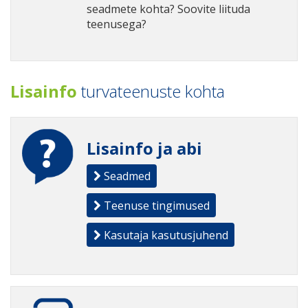
seadmete kohta? Soovite liituda
teenusega?
Lisainfo
turvateenuste kohta
Lisainfo ja abi
Seadmed
Teenuse tingimused
Kasutaja kasutusjuhend