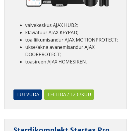
valvekeskus AJAX HUB2;
klaviatuur AJAX KEYPAD;
toa liikumisandur AJAX MOTIONPROTECT;
ukse/akna avanemisandur AJAX
DOORPROTECT;
toasireen AJAX HOMESIREN.
TUTVUDA
TELLIDA / 12 €/KUU
Stardikomplekt Startax Pro