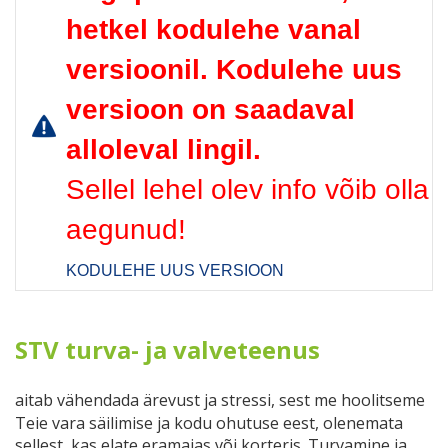
hetkel kodulehe vanal
versioonil. Kodulehe uus
versioon on saadaval
alloleval lingil.
Sellel lehel olev info võib olla
aegunud!
KODULEHE UUS VERSIOON
STV turva- ja valveteenus
aitab vähendada ärevust ja stressi, sest me hoolitseme
Teie vara säilimise ja kodu ohutuse eest, olenemata
sellest, kas elate eramajas või korteris. Turvamine ja