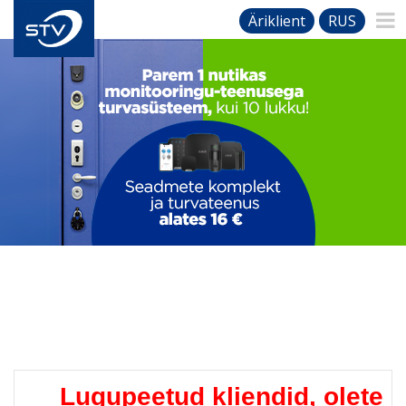
Äriklient
RUS
Lugupeetud kliendid, olete