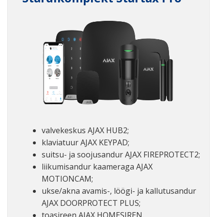
valvekeskus AJAX HUB2;
klaviatuur AJAX KEYPAD;
suitsu- ja soojusandur AJAX FIREPROTECT2;
liikumisandur kaameraga AJAX
MOTIONCAM;
ukse/akna avamis-, löögi- ja kallutusandur
AJAX DOORPROTECT PLUS;
toasireen AJAX HOMESIREN.