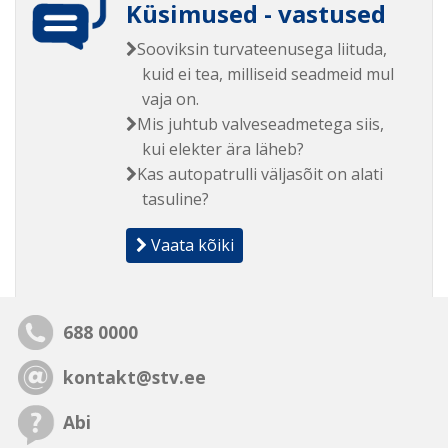
Küsimused - vastused
Sooviksin turvateenusega liituda,
kuid ei tea, milliseid seadmeid mul
vaja on.
Mis juhtub valveseadmetega siis,
kui elekter ära läheb?
Kas autopatrulli väljasõit on alati
tasuline?
Vaata kõiki
688 0000
kontakt@stv.ee
Abi