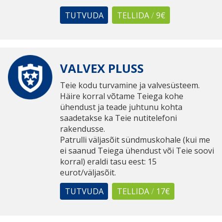
TUTVUDA
TELLIDA
/
9€
VALVEX PLUSS
Teie kodu turvamine ja valvesüsteem.
Häire korral võtame Teiega kohe
ühendust ja teade juhtunu kohta
saadetakse ka Teie nutitelefoni
rakendusse.
Patrulli väljasõit sündmuskohale (kui me
ei saanud Teiega ühendust või Teie soovi
korral) eraldi tasu eest: 15
eurot/väljasõit.
TUTVUDA
TELLIDA
/
17€