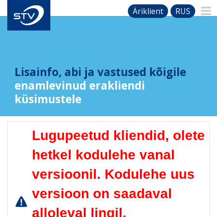
Äriklient
RUS
Lisainfo, abi ja vastused kõigile
enamlevinud erakliendi
küsimustele
Lugupeetud kliendid, olete
hetkel kodulehe vanal
versioonil. Kodulehe uus
versioon on saadaval
alloleval lingil.