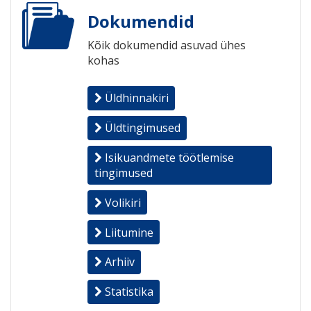
Dokumendid
Kõik dokumendid asuvad ühes
kohas
Üldhinnakiri
Üldtingimused
Isikuandmete töötlemise
tingimused
Volikiri
Liitumine
Arhiiv
Statistika