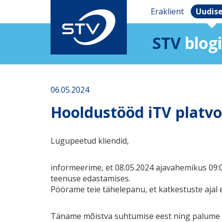
Eraklient
Uudis
STV
blogi
06.05.2024
Hooldustööd iTV platvo
Lugupeetud kliendid,
informeerime, et 08.05.2024 ajavahemikus 09:0
teenuse edastamises.
Pöörame teie tähelepanu, et katkestuste ajal 
Täname mõistva suhtumise eest ning palume 