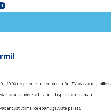
ed
rmil
0 - 10:00 on planeeritud hooldustööd iTV platvormil, mille
edastatud saadete arhiiv on edaspidi kättesaamatu.
vabandust võimalike ebamugavuste pärast.