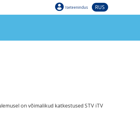
RUS
Iseteenindus
 tulemusel on võimalikud katkestused STV iTV