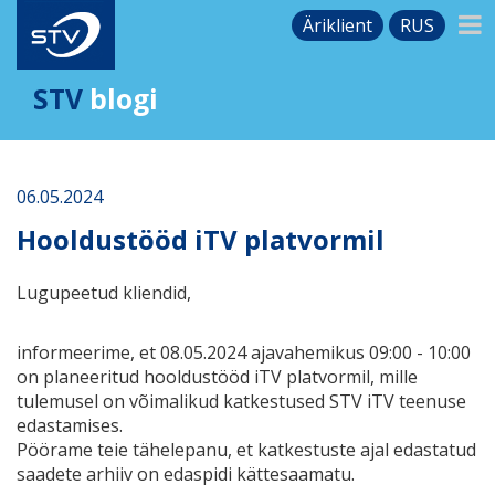
Äriklient
RUS
STV
blogi
06.05.2024
Hooldustööd iTV platvormil
Lugupeetud kliendid,
informeerime, et 08.05.2024 ajavahemikus 09:00 - 10:00
on planeeritud hooldustööd iTV platvormil, mille
tulemusel on võimalikud katkestused STV iTV teenuse
edastamises.
Pöörame teie tähelepanu, et katkestuste ajal edastatud
saadete arhiiv on edaspidi kättesaamatu.