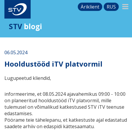
Äriklient
RUS
STV
blogi
06.05.2024
Hooldustööd iTV platvormil
Lugupeetud kliendid,
informeerime, et 08.05.2024 ajavahemikus 09:00 - 10:00
on planeeritud hooldustööd iTV platvormil, mille
tulemusel on võimalikud katkestused STV iTV teenuse
edastamises.
Pöörame teie tähelepanu, et katkestuste ajal edastatud
saadete arhiiv on edaspidi kättesaamatu.