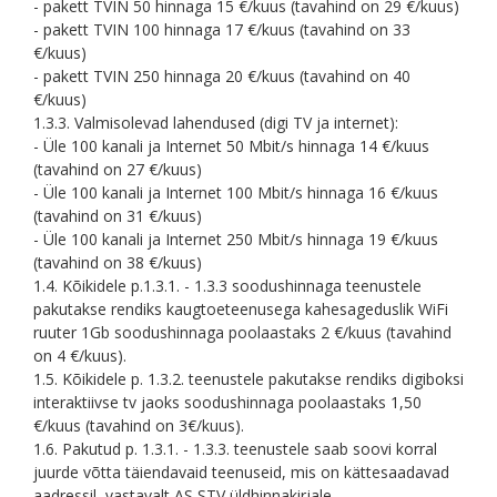
- pakett TVIN 50 hinnaga 15 €/kuus (tavahind on 29 €/kuus)
- pakett TVIN 100 hinnaga 17 €/kuus (tavahind on 33
€/kuus)
- pakett TVIN 250 hinnaga 20 €/kuus (tavahind on 40
€/kuus)
1.3.3. Valmisolevad lahendused (digi TV ja internet):
- Üle 100 kanali ja Internet 50 Mbit/s hinnaga 14 €/kuus
(tavahind on 27 €/kuus)
- Üle 100 kanali ja Internet 100 Mbit/s hinnaga 16 €/kuus
(tavahind on 31 €/kuus)
- Üle 100 kanali ja Internet 250 Mbit/s hinnaga 19 €/kuus
(tavahind on 38 €/kuus)
1.4. Kõikidele p.1.3.1. - 1.3.3 soodushinnaga teenustele
pakutakse rendiks kaugtoeteenusega kahesageduslik WiFi
ruuter 1Gb soodushinnaga poolaastaks 2 €/kuus (tavahind
on 4 €/kuus).
1.5. Kõikidele p. 1.3.2. teenustele pakutakse rendiks digiboksi
interaktiivse tv jaoks soodushinnaga poolaastaks 1,50
€/kuus (tavahind on 3€/kuus).
1.6. Pakutud p. 1.3.1. - 1.3.3. teenustele saab soovi korral
juurde võtta täiendavaid teenuseid, mis on kättesaadavad
aadressil, vastavalt AS STV üldhinnakirjale.