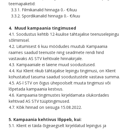
teemapaketid:
3.3.1. Filmikanalid hinnaga 0.- €/kuu
3.3.2. Spordikanalid hinnaga 0.- €/kuu
4. Muud kampaania tingimused
4.1. Soodustus kehtib 12-kuulise tähtajalise teenuselepingu
sõlmimisel.
4.2. Liitumisest 6 kuu möödudes muutub Kampaania
raames saadud teenuste ning seadmete rendi hind
vastavaks AS STV kehtivale hinnakirjale.
4.3. Kampaaniale ei laiene muud soodustused.
4.4. Kui Klient rikub tähtajalise lepingu tingimusi, on Klient
kohustatud tasuma saadud soodustustele vastava summa.
4.5. AS-l STV on õigus ühepoolselt muuta tingimusi või
lõpetada kampaania kestvus.
4.6. Kampaania tingimustes kirjeldamata olukordades
kehtivad AS STV tüüptingimused.
4.7. Kõik hinnad on seisuga 15.08.2022.
5. Kampaania kehtivus lõppeb, kui:
5.1. Klient ei täida õigeaegselt kirjeldatud lepingus ja