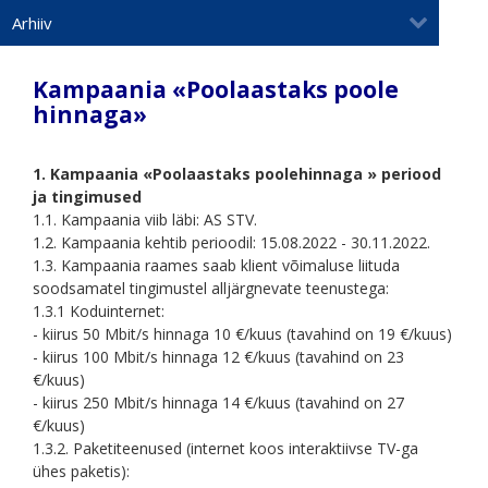
Arhiiv
Kampaania «Poolaastaks poole
hinnaga»
1. Kampaania «Poolaastaks poolehinnaga » periood
ja tingimused
1.1. Kampaania viib läbi: АS STV.
1.2. Kampaania kehtib perioodil: 15.08.2022 - 30.11.2022.
1.3. Kampaania raames saab klient võimaluse liituda
soodsamatel tingimustel alljärgnevate teenustega:
1.3.1 Koduinternet:
- kiirus 50 Mbit/s hinnaga 10 €/kuus (tavahind on 19 €/kuus)
- kiirus 100 Mbit/s hinnaga 12 €/kuus (tavahind on 23
€/kuus)
- kiirus 250 Mbit/s hinnaga 14 €/kuus (tavahind on 27
€/kuus)
1.3.2. Paketiteenused (internet koos interaktiivse TV-ga
ühes paketis):