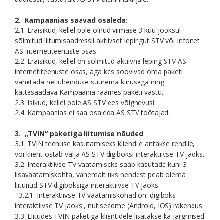
2. Kampaanias saavad osaleda:
2.1. Eraisikud, kellel pole olnud viimase 3 kuu jooksul
sõlmitud liitumisaadressil aktiivset lepingut STV või Infonet
AS internetiteenuste osas.
2.2. Eraisikud, kellel on sõlmitud aktiivne leping STV AS
internetiteenuste osas, aga kes soovivad oma paketi
vahetada netiühenduse suurema kiirusega ning
kättesaadava Kampaania raames paketi vastu.
2.3. Isikud, kellel pole AS STV ees võlgnevusi.
2.4. Kampaanias ei saa osaleda АS STV töötajad.
3. „TVIN“ paketiga liitumise nõuded
3.1. TVIN teenuse kasutamiseks kliendile antakse rendile,
või klient ostab välja AS STV digiboksi interaktiivse TV jaoks.
3.2. Interaktiivse TV vaatamiseks saab kasutada kuni 3
lisavaatamiskohta, vähemalt üks nendest peab olema
liitunud STV digiboksiga interaktiivse TV jaoks.
3.2.1. Interaktiivse TV vaatamiskohad on: digiboks
interaktiivse TV jaoks , nutiseadme (Android, IOS) rakendus.
3.3. Liitudes TVIN paketiga klientidele lisatakse ka järgmised