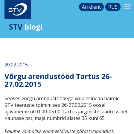
Äriklient
RUS
STV
blogi
20.02.2015
Võrgu arendustööd Tartus 26-
27.02.2015
Seoses võrgu arendustöödega võib esineda häireid
STV teenuste toimimises 26-27.02.2015 öösel
ajavahemikul 01:00-05:00 Tartus järgmistel aadressidel:
Kaunase pst, maja numbrid alates 35 kuni 65.
Palume võimalike ebameeldivuste pärast vabandust.