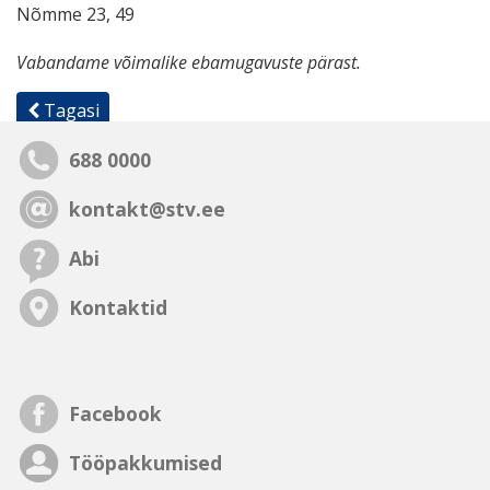
Nõmme 23, 49
Vabandame võimalike ebamugavuste pärast.
Tagasi
688 0000
kontakt@stv.ee
Abi
Kontaktid
Facebook
Tööpakkumised