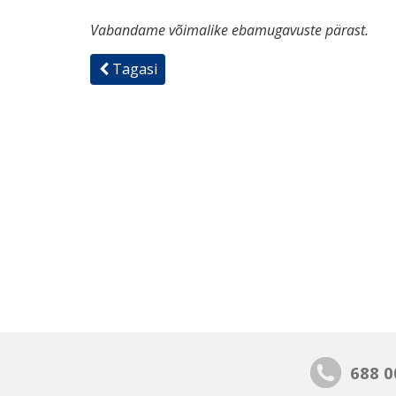
Vabandame võimalike ebamugavuste pärast.
Tagasi
688 0