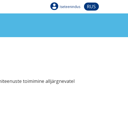
RUS
Iseteenindus
oniteenuste toimimine alljärgnevatel