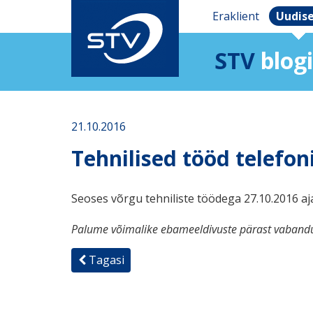
Eraklient
Uudis
STV
blogi
21.10.2016
Tehnilised tööd telefon
Seoses võrgu tehniliste töödega 27.10.2016 aja
Palume võimalike ebameeldivuste pärast vabandu
Tagasi