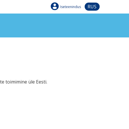
RUS
Iseteenindus
e toimimine üle Eesti.