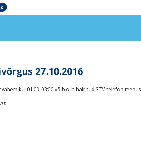
ed
ivõrgus 27.10.2016
vahemikul 01:00-03:00 võib olla häiritud STV telefoniteenust
st.