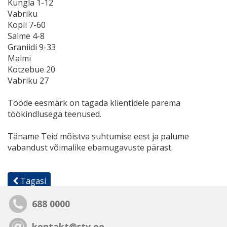
Kungla 1-12
Vabriku
Kopli 7-60
Salme 4-8
Graniidi 9-33
Malmi
Kotzebue 20
Vabriku 27
Tööde eesmärk on tagada klientidele parema
töökindlusega teenused.
Täname Teid mõistva suhtumise eest ja palume
vabandust võimalike ebamugavuste pärast.
Tagasi
688 0000
kontakt@stv.ee