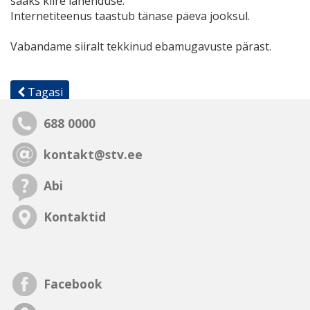
saaks kiire lahenduse.
Internetiteenus taastub tänase päeva jooksul.
Vabandame siiralt tekkinud ebamugavuste pärast.
Tagasi
688 0000
kontakt@stv.ee
Abi
Kontaktid
Facebook