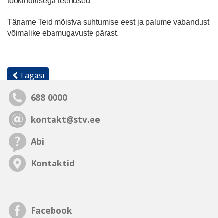
töökindlusega teenused.
Täname Teid mõistva suhtumise eest ja palume vabandust
võimalike ebamugavuste pärast.
Tagasi
688 0000
kontakt@stv.ee
Abi
Kontaktid
Facebook