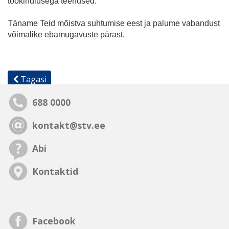
töökindlusega teenused.
Täname Teid mõistva suhtumise eest ja palume vabandust
võimalike ebamugavuste pärast.
Tagasi
688 0000
kontakt@stv.ee
Abi
Kontaktid
Facebook