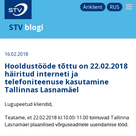
Äriklient
RUS
STV
blogi
16.02.2018
Hooldustööde tõttu on 22.02.2018
häiritud interneti ja
telefoniteenuse kasutamine
Tallinnas Lasnamäel
Lugupeetud kliendid,
Teatame, et 22.02.2018 kl.10.00-11.00
Tallinna
toimuvad
Lasnamäel
plaanilised võrguseadmete uuendamise tööd.