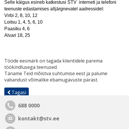
Selle käigus esineb katkestusi STV
interneti ja telefoni
teenuste edastamises
alljärgnevatel aadressidel
:
Virbi 2, 8, 10, 12
Loitsu 1, 4, 5, 6, 10
Paasiku 4, 6
Alvari 18, 25
Tööde eesmärk on tagada klientidele parema
töökindlusega teenused.
Täname Teid mõistva suhtumise eest ja palume
vabandust võimalike ebamugavuste pärast.
Tagasi
688 0000
kontakt@stv.ee