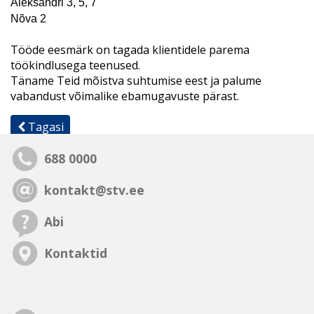
Aleksandri 3, 5, 7
Nõva 2
Tööde eesmärk on tagada klientidele parema
töökindlusega teenused.
Täname Teid mõistva suhtumise eest ja palume
vabandust võimalike ebamugavuste pärast.
Tagasi
688 0000
kontakt@stv.ee
Abi
Kontaktid