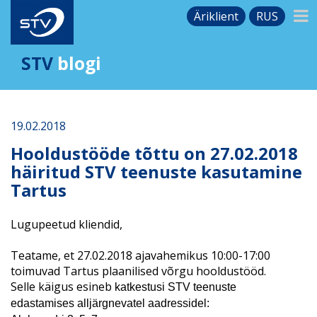
Äriklient
RUS
STV
blogi
19.02.2018
Hooldustööde tõttu on 27.02.2018
häiritud STV teenuste kasutamine
Tartus
Lugupeetud kliendid,
Teatame, et 27.02.2018 ajavahemikus 10:00-17:00
toimuvad Tartus plaanilised võrgu hooldustööd.
Selle käigus esineb
katkestusi STV teenuste
edastamises
alljärgnevatel aadressidel
: