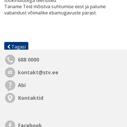
töökindlusega teenused.
Täname Teid mõistva suhtumise eest ja palume
vabandust võimalike ebamugavuste pärast.
Tagasi
688 0000
kontakt@stv.ee
Abi
Kontaktid
Facebook