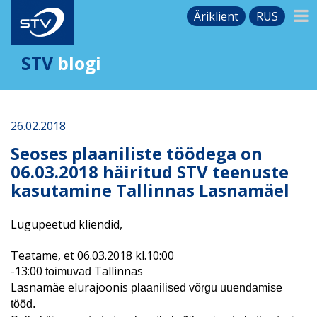
Äriklient
RUS
STV
blogi
26.02.2018
Seoses plaaniliste töödega on
06.03.2018 häiritud STV teenuste
kasutamine Tallinnas Lasnamäel
Lugupeetud kliendid,
Teatame, et 06.03.2018 kl.10:00
-13:00
Tallinnas
toimuvad
Lasnamäe
elurajoonis
plaanilised võrgu uuendamise
tööd.