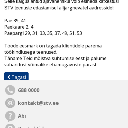
Selle käigus antud ajavahemikul võib esineda katkestusi
alljärgnevatel aadressidel:
STV
teenuste edastamisel
Pae 39, 41
Paekaare 2, 4
Paepargi 29, 31, 33, 35, 37, 49, 51, 53
Tööde eesmärk on tagada klientidele parema
töökindlusega teenused.
Täname Teid mõistva suhtumise eest ja palume
vabandust võimalike ebamugavuste pärast.
Tagasi
688 0000
kontakt@stv.ee
Abi