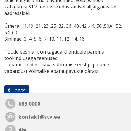
Selle käigus antud ajavahemikul võib esineda
katkestusi STV teenuste edastamisel
alljärgnevatel
aadressidel:
Ümera
11,19 ,21 ,23 ,25 ,32, 36 ,40 ,42 ,44, 50 ,50A , 52,
54 ,60
Sinimäe
3, 4, 5, 6, 7, 10, 11, 12, 14, 16
Tööde eesmärk on tagada klientidele parema
töökindlusega teenused.
Täname Teid mõistva suhtumise eest ja palume
vabandust võimalike ebamugavuste pärast.
Tagasi
688 0000
kontakt@stv.ee
Abi