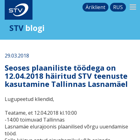
Äriklient
RUS
STV
blogi
29.03.2018
Seoses plaaniliste töödega on
12.04.2018 häiritud STV teenuste
kasutamine Tallinnas Lasnamäel
Lugupeetud kliendid,
Teatame, et 12.04.2018 kl.10:00
-14:00 toimuvad Tallinnas
Lasnamäe
elurajoonis
plaanilised võrgu uuendamise
tööd.