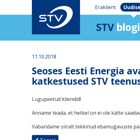
Eraklient
Uudis
STV
blogi
11.10.2018
Seoses Eesti Energia av
katkestused STV teenus
Lugupeetud kliendid!
Anname teada, et hetkel on ei ole kätte saadav
Vabandame siiralt tekkinud ebamugavuste pär