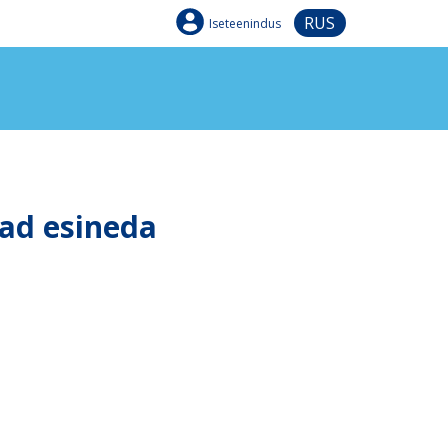
RUS
Iseteenindus
vad esineda