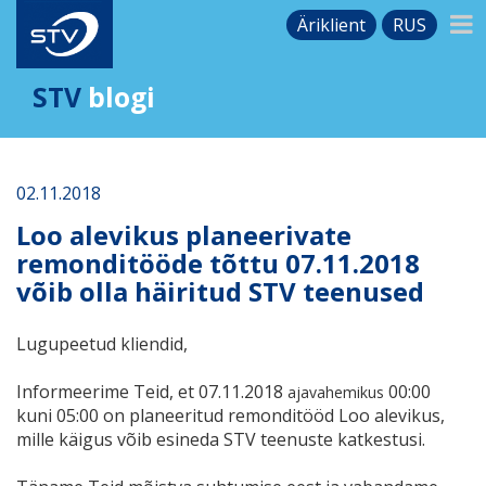
Äriklient
RUS
STV
blogi
02.11.2018
Loo alevikus planeerivate
remonditööde tõttu 07.11.2018
võib olla häiritud STV teenused
Lugupeetud kliendid,
Informeerime Teid, et 07.11.2018
00:00
ajavahemikus
kuni 05:00
on planeeritud remonditööd Loo alevikus,
mille käigus võib esineda STV teenuste katkestusi.