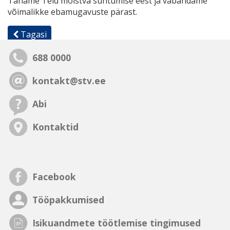
Täname Teid mõistva suhtumise eest ja vabandame
võimalikke ebamugavuste pärast.
Tagasi
688 0000
kontakt@stv.ee
Abi
Kontaktid
Facebook
Tööpakkumised
Isikuandmete töötlemise tingimused