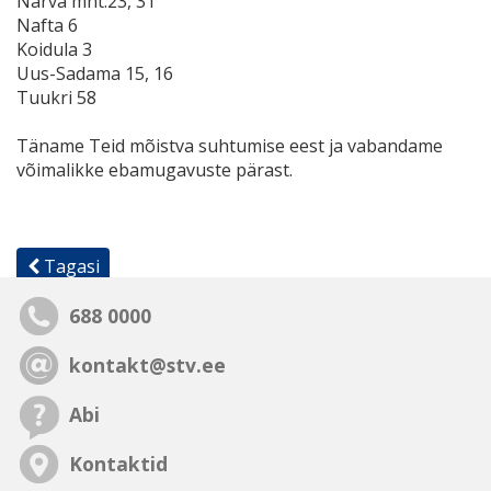
Narva mnt.23, 31
Nafta 6
Koidula 3
Uus-Sadama 15, 16
Tuukri 58
Täname Teid mõistva suhtumise eest ja vabandame
võimalikke ebamugavuste pärast.
Tagasi
688 0000
kontakt@stv.ee
Abi
Kontaktid