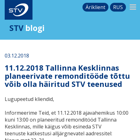
Äriklient
RUS
STV
blogi
03.12.2018
11.12.2018 Tallinna Kesklinnas
planeerivate remonditööde tõttu
võib olla häiritud STV teenused
Lugupeetud kliendid,
Informeerime Teid, et 11.12.2018
ajavahemikus 10
:00
kuni 13:00
on planeeritud remonditööd Tallinna
Kesklinnas
, mille käigus võib esineda STV
teenuste
katkestusi alljärgnevatel aadressitel: