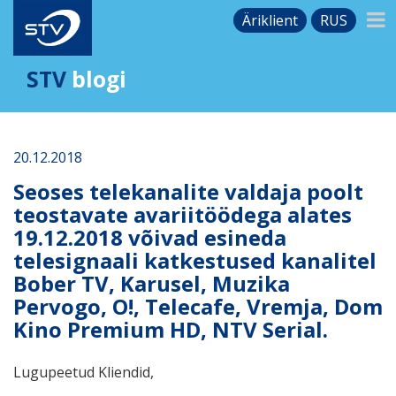
Äriklient
RUS
STV
blogi
20.12.2018
Seoses telekanalite valdaja poolt
teostavate avariitöödega alates
19.12.2018 võivad esineda
telesignaali katkestused kanalitel
Bober TV, Karusel, Muzika
Pervogo, O!, Telecafe, Vremja, Dom
Kino Premium HD, NTV Serial.
Lugupeetud Kliendid,