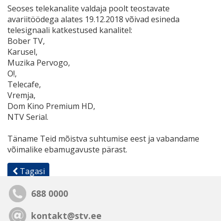
Seoses telekanalite valdaja poolt teostavate
avariitöödega alates 19.12.2018 võivad esineda
telesignaali katkestused kanalitel​
:
Bober TV,
Karusel,
Muzika Pervogo,
O!,
Telecafe,
Vremja,
Dom Kino Premium HD,
NTV Serial.
Täname Teid mõistva suhtumise eest ja vabandame
võimalike ebamugavuste pärast.
Tagasi
688 0000
kontakt@stv.ee