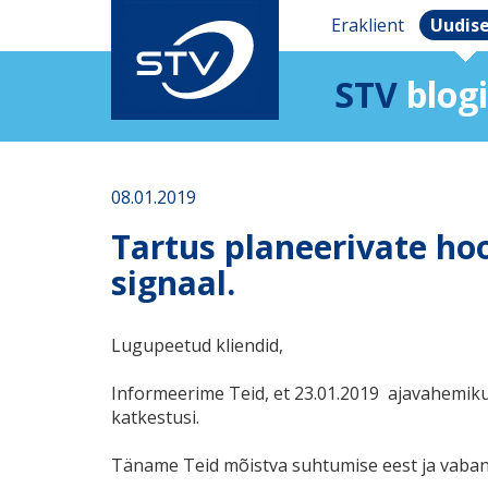
Eraklient
Uudis
STV
blogi
08.01.2019
Tartus planeerivate hoo
signaal.
Lugupeetud kliendid,
Informeerime Teid, et 23.01.2019 ajavahemikus
katkestusi.
Täname Teid mõistva suhtumise eest ja vaba