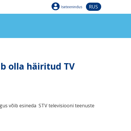
RUS
Iseteenindus
b olla häiritud TV
igus võib esineda STV televisiooni teenuste