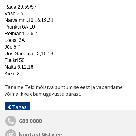
Raua 29,55/57
Vase 3,5
Narva mnt.10,16,19,31
Pronksi 6A,10
Reimanni 3,6,7
Lootsi 3A
Jõe 5,7
Uus-Sadama 13,16,18
Tuukri 58
Nafta 6,12,16
Kiikri 2
Täname Teid mõistva suhtumise eest ja vabandame
võimalikke ebamugavuste pärast.
Tagasi
688 0000
kontakt@stv.ee