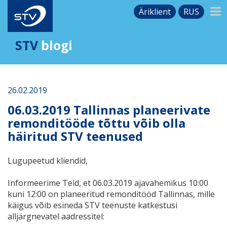
Äriklient
RUS
STV
blogi
26.02.2019
06.03.2019 Tallinnas planeerivate
remonditööde tõttu võib olla
häiritud STV teenused
Lugupeetud kliendid,
Informeerime Teid, et 06.03.2019
ajavahemikus 10
:00
kuni 12:00
on planeeritud remonditööd Tallinnas, mille
käigus võib esineda STV teenuste katkestusi
alljärgnevatel aadressitel: