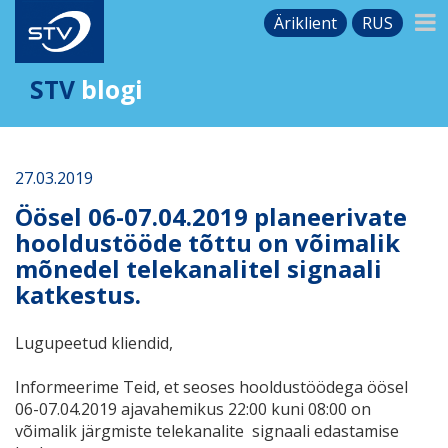
Äriklient
RUS
STV
blogi
27.03.2019
Öösel 06-07.04.2019 planeerivate
hooldustööde tõttu on võimalik
mõnedel telekanalitel signaali
katkestus.
Lugupeetud kliendid,
Informeerime Teid, et seoses hooldustöödega öösel
06-07.04.2019
ajavahemikus 22:00 kuni 08:00 on
võimalik järgmiste telekanalite
signaali edastamise