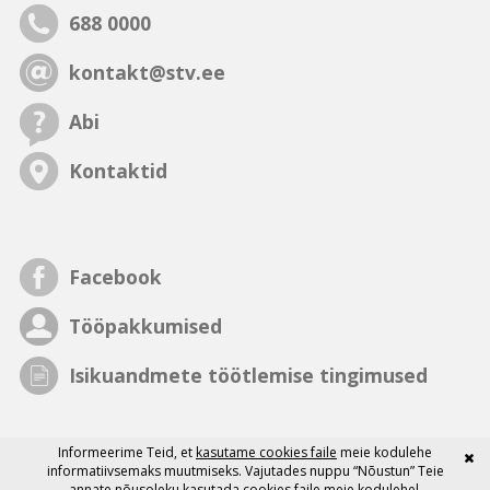
688 0000
kontakt@stv.ee
Abi
Kontaktid
Facebook
Tööpakkumised
Isikuandmete töötlemise tingimused
Informeerime Teid, et
kasutame cookies faile
meie kodulehe
informatiivsemaks muutmiseks. Vajutades nuppu “Nõustun” Teie
annate nõusoleku kasutada cookies faile meie kodulehel.