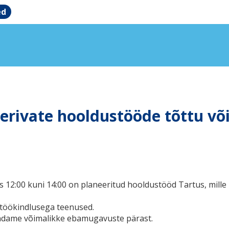
ed
erivate hooldustööde tõttu või
s 12
:00 kuni 14:00
on planeeritud hooldustööd Tartus, mille 
töökindlusega teenused.
ndame võimalikke ebamugavuste pärast.