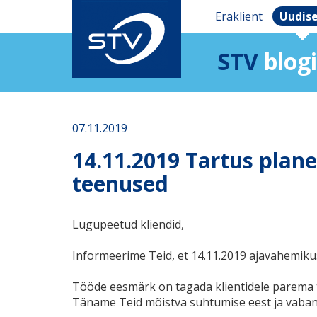
Eraklient
Uudis
STV
blogi
07.11.2019
14.11.2019 Tartus plane
teenused
Lugupeetud kliendid,
Informeerime Teid, et 14.11.2019
ajavahemiku
Tööde eesmärk on tagada klientidele parema 
Täname Teid mõistva suhtumise eest ja vaba