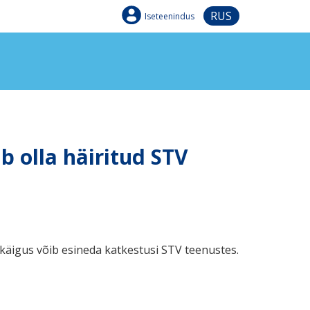
RUS
Iseteenindus
b olla häiritud STV
käigus võib esineda
katkestusi
STV teenustes.