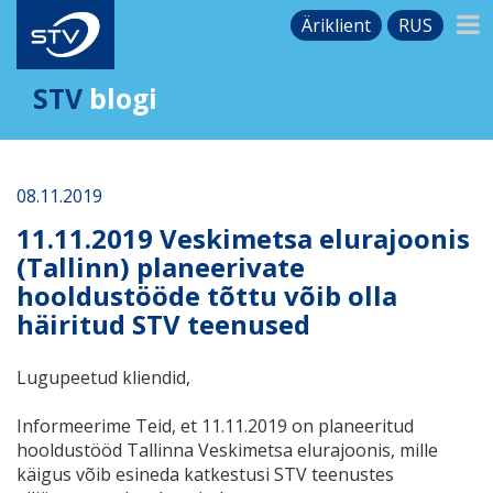
Äriklient
RUS
STV
blogi
08.11.2019
11.11.2019 Veskimetsa elurajoonis
(Tallinn) planeerivate
hooldustööde tõttu võib olla
häiritud STV teenused
Lugupeetud kliendid,
Informeerime Teid, et 11.11.2019
on planeeritud
hooldustööd Tallinna Veskimetsa elurajoonis, mille
käigus võib esineda
katkestusi
STV teenustes