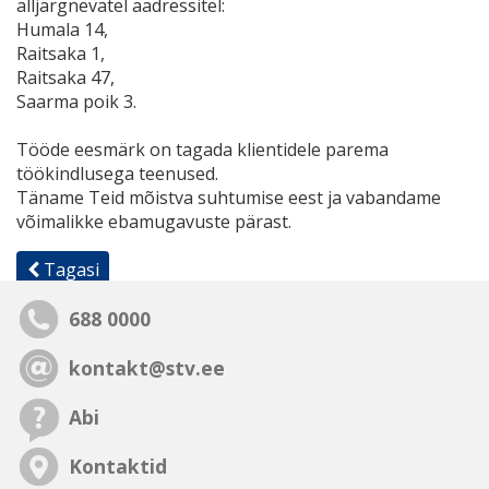
alljärgnevatel aadressitel:
Humala 14,
Raitsaka 1,
Raitsaka 47,
Saarma poik 3.
Tööde eesmärk on tagada klientidele parema
töökindlusega teenused.
Täname Teid mõistva suhtumise eest ja vabandame
võimalikke ebamugavuste pärast.
Tagasi
688 0000
kontakt@stv.ee
Abi
Kontaktid