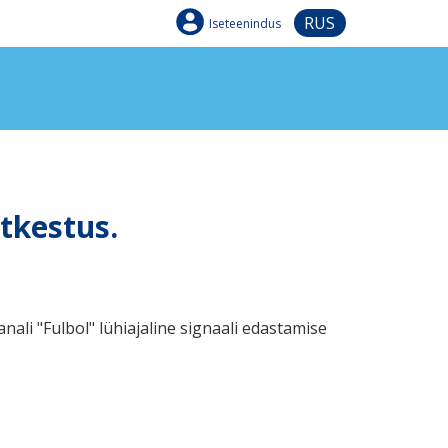
RUS
Iseteenindus
atkestus.
nali "Fulbol
" lühiajaline signaali edastamise