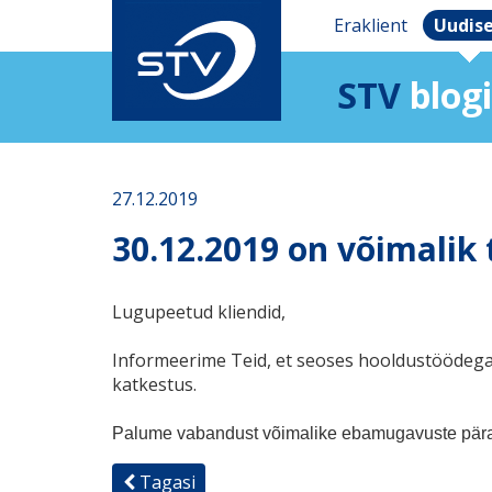
Eraklient
Uudis
STV
blogi
27.12.2019
30.12.2019 on võimalik 
Lugupeetud kliendid,
Informeerime Teid, et seoses hooldustöödega 3
katkestus.
Palume vabandust võimalike ebamugavuste pära
Tagasi