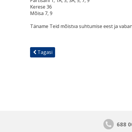
Partisani 1, 1A, 3, 3A, 5, 7, 9
Kerese 36
Mõisa 7, 9
Täname Teid mõistva suhtumise eest ja vaba
Tagasi
688 0