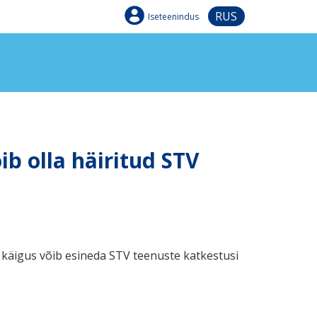
RUS
Iseteenindus
b olla häiritud STV
 käigus võib esineda STV teenuste katkestusi