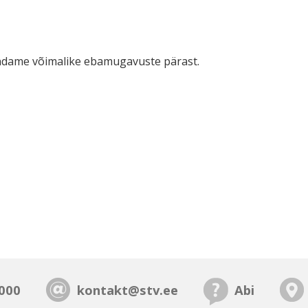
ndame võimalike ebamugavuste pärast.
000
kontakt@stv.ee
Abi