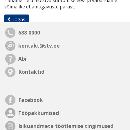
Täname Teid mõistva suhtumise eest ja vabandame
võimalike ebamugavuste pärast.
Tagasi
688 0000
kontakt@stv.ee
Abi
Kontaktid
Facebook
Tööpakkumised
Isikuandmete töötlemise tingimused