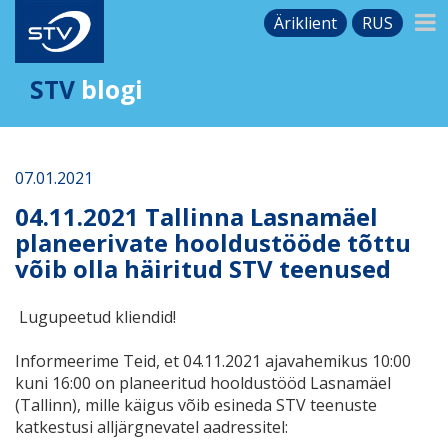
Äriklient
RUS
STV
blogi
07.01.2021
04.11.2021 Tallinna Lasnamäel
planeerivate hooldustööde tõttu
võib olla häiritud STV teenused
Lugupeetud kliendid!
Informeerime Teid, et 04.11.2021 ajavahemikus 10:00
kuni 16:00 on planeeritud hooldustööd Lasnаmäel
(Tallinn), mille käigus võib esineda STV teenuste
katkestusi alljärgnevatel aadressitel: