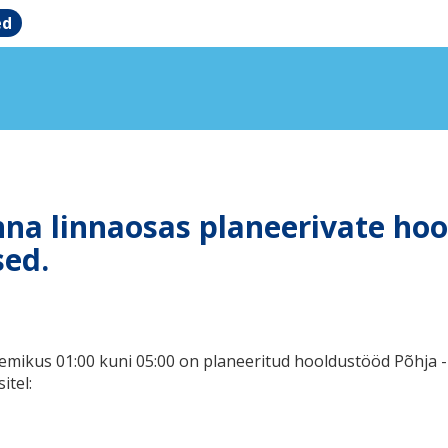
ed
inna linnaosas planeerivate ho
sed.
emikus 01:00 kuni 05:00 on planeeritud hooldustööd Põhja - 
itel: