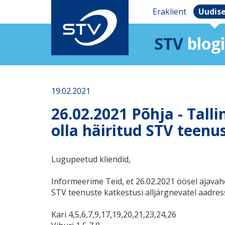
Eraklient
Uudis
STV
blogi
19.02.2021
26.02.2021 Põhja - Tall
olla häiritud STV teenu
Lugupeetud kliendid,
Informeerime Teid, et 26.02.2021 öösel ajavah
STV teenuste katkestusi alljärgnevatel aadress
Kari 4,5,6,7,9,17,19,20,21,23,24,26