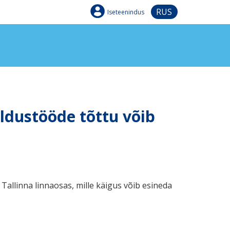
RUS
Iseteenindus
oldustööde tõttu võib
Tallinna linnaosas, mille käigus võib esineda