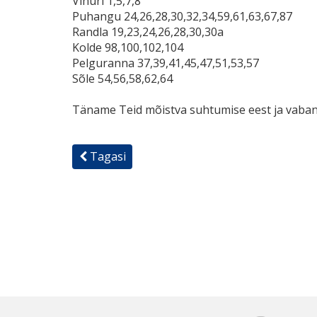
Vihuri 1,5,7,8
Puhangu 24,26,28,30,32,34,59,61,63,67,87
Randla 19,23,24,26,28,30,30a
Kolde 98,100,102,104
Pelguranna 37,39,41,45,47,51,53,57
Sõle 54,56,58,62,64
Täname Teid mõistva suhtumise eest ja vaba
Tagasi