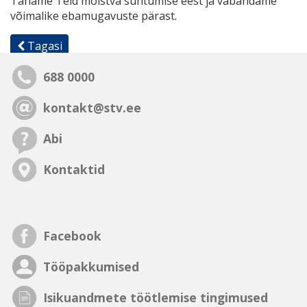
Täname Teid mõistva suhtumise eest ja vabandame
võimalike ebamugavuste pärast.
Tagasi
688 0000
kontakt@stv.ee
Abi
Kontaktid
Facebook
Tööpakkumised
Isikuandmete töötlemise tingimused