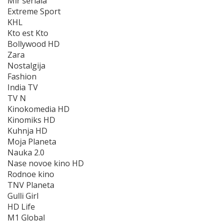
Mir seriala
Extreme Sport
KHL
Kto est Kto
Bollywood HD
Zara
Nostalgija
Fashion
India TV
TV N
Kinokomedia HD
Kinomiks HD
Kuhnja HD
Moja Planeta
Nauka 2.0
Nase novoe kino HD
Rodnoe kino
TNV Planeta
Gulli Girl
HD Life
M1 Global