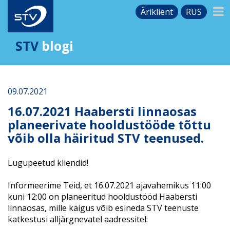
Äriklient
RUS
STV
blogi
09.07.2021
16.07.2021 Haabersti linnaosas
planeerivate hooldustööde tõttu
võib olla häiritud STV teenused.
Lugupeetud kliendid!
Informeerime Teid, et 16.07.2021 ajavahemikus 11:00
kuni 12:00 on planeeritud hooldustööd Haabersti
linnaosas, mille käigus võib esineda STV teenuste
katkestusi alljärgnevatel aadressitel: