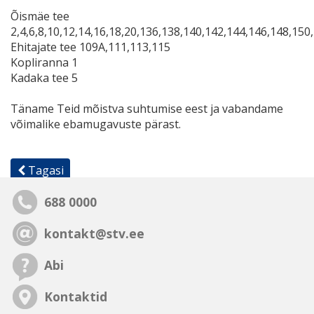
Õismäe tee
2,4,6,8,10,12,14,16,18,20,136,138,140,142,144,146,148,15
Ehitajate tee 109A,111,113,115
Kopliranna 1
Kadaka tee 5
Täname Teid mõistva suhtumise eest ja vabandame
võimalike ebamugavuste pärast.
Tagasi
688 0000
kontakt@stv.ee
Abi
Kontaktid