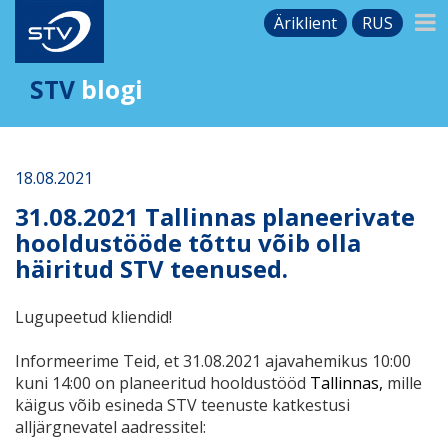
Äriklient
RUS
STV
blogi
18.08.2021
31.08.2021 Tallinnas planeerivate
hooldustööde tõttu võib olla
häiritud STV teenused.
Lugupeetud kliendid!
Informeerime Teid, et 31.08.2021 ajavahemikus 10:00
kuni 14:00 on planeeritud hooldustööd
Tallinnas,
mille
käigus võib esineda STV teenuste katkestusi
alljärgnevatel aadressitel: