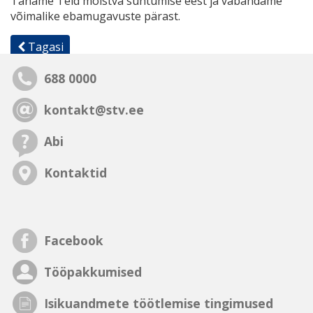
Täname Teid mõistva suhtumise eest ja vabandame
võimalike ebamugavuste pärast.
Tagasi
688 0000
kontakt@stv.ee
Abi
Kontaktid
Facebook
Tööpakkumised
Isikuandmete töötlemise tingimused